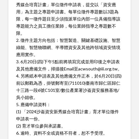
秀媒合培育計畫」單位徵件申請表，提交以「資安應
用」為主題之專題申請書。每單位徵件專題數以3題為
限，每一徵件題目至少須指派單位內部一位具備指導該
專題能力之員工擔任業師，每位業師指導之專題數不
限。
2. 徵件主題方向包括：智慧製造、關鍵基礎設施、智慧
綠能、智慧物聯網、半導體資安及其他跨領域資安情境
應用實作。
3. 6月20日(四)下午5點前將填寫完成並用印後之申請表
及其他應備文件，掃描後Email至acwsouth@iii.org.tw。
4. 另將紙本申請表及其他應備文件正本，於6月20日(四)
前以郵戳為憑，掛號郵寄至(711010)臺南市歸仁區歸仁
十三路一段6號C101室/數位產業署沙崙資安服務基地/
吳小姐收。
5. 應備申請資料：
(1) 「2024沙崙資安新秀媒合培育計畫」育才單位徵件
申請表一份。
(2) 育才單位參與承諾書。
6. 逾時、資料不全或資格不符者，恕不予受理。