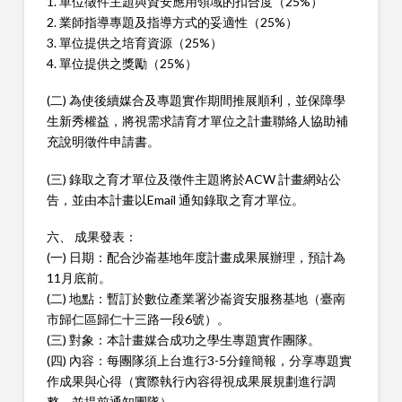
1. 單位徵件主題與資安應用領域的扣合度（25%）
2. 業師指導專題及指導方式的妥適性（25%）
3. 單位提供之培育資源（25%）
4. 單位提供之獎勵（25%）
(二) 為使後續媒合及專題實作期間推展順利，並保障學
生新秀權益，將視需求請育才單位之計畫聯絡人協助補
充說明徵件申請書。
(三) 錄取之育才單位及徵件主題將於ACW 計畫網站公
告，並由本計畫以Email 通知錄取之育才單位。
六、 成果發表：
(一) 日期：配合沙崙基地年度計畫成果展辦理，預計為
11月底前。
(二) 地點：暫訂於數位產業署沙崙資安服務基地（臺南
市歸仁區歸仁十三路一段6號）。
(三) 對象：本計畫媒合成功之學生專題實作團隊。
(四) 內容：每團隊須上台進行3-5分鐘簡報，分享專題實
作成果與心得（實際執行內容得視成果展規劃進行調
整，並提前通知團隊）。