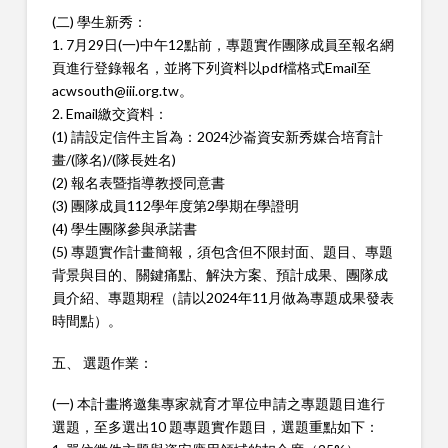
(二) 學生新秀：
1. 7月29日(一)中午12點前，專題實作團隊成員至報名網
頁進行登錄報名，並將下列資料以pdf檔格式Email至
acwsouth@iii.org.tw。
2. Email繳交資料：
(1) 請設定信件主旨為：2024沙崙資安新秀媒合培育計
畫/(隊名)/(隊長姓名)
(2) 報名表暨指導教授同意書
(3) 團隊成員112學年度第2學期在學證明
(4) 學生團隊參與承諾書
(5) 專題實作計畫簡報，須包含但不限封面、題目、專題
背景與目的、關鍵痛點、解決方案、預計成果、團隊成
員介紹、專題期程（請以2024年11月做為專題成果發表
時間點）。
五、 選題作業：
(一) 本計畫將邀集專家就育才單位申請之專題題目進行
選題，至多選出10 題專題實作題目，選題重點如下：