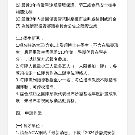
(5) 最近3年有嚴重違反環境保護、勞工或食品安全衛生
相關法律
(6) 最近3年內曾因侵害智慧財產權而被判處徒刑或罰金
(7) 為經濟部投資審議委員會公告之陸資企業
(二) 學生新秀：
1.報名時為大三(含)以上及碩博士在學生（不含在職專班
生，應屆畢業生需保證113年第一學期仍具在學身
分），以組隊方式報名參加。
2. 每隊人數最少三人最多五人（一人限參加一隊），各
隊須推派一位隊長作為主辦單位聯絡人。
3. 每隊需列指導教授至少一名，每位指導教授不限指導
團隊數，可跨校指導。
4. 媒合成功之團隊須派代表出席沙崙基地年度計畫成果
展，未出席者視同放棄活動資格。
四、 申請作業：
(一) 育才單位：
1. 請至ACW網站「最新消息」下載「2024沙崙資安新