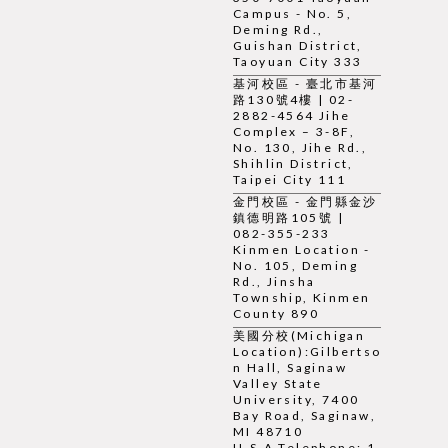
Campus - No. 5,
Deming Rd.,
Guishan District,
Taoyuan City 333
基河校區 - 臺北市基河
路130號4樓 | 02-
2882-4564 Jihe
Complex – 3-8F,
No. 130, Jihe Rd.,
Shihlin District,
Taipei City 111
金門校區 - 金門縣金沙
鎮德明路105號 |
082-355-233
Kinmen Location -
No. 105, Deming
Rd., Jinsha
Township, Kinmen
County 890
美國分校(Michigan
Location):Gilbertso
n Hall, Saginaw
Valley State
University, 7400
Bay Road, Saginaw,
MI 48710
U.S.A.Telephone: 1-