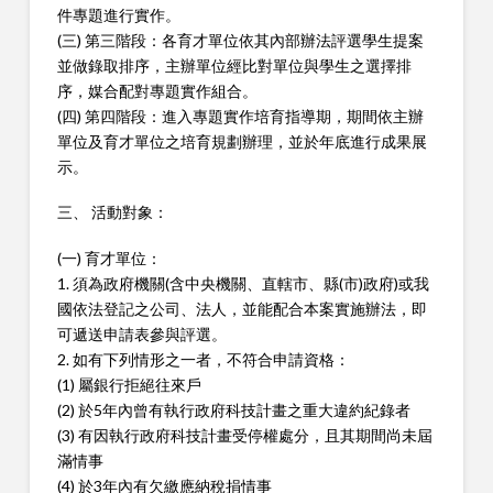
件專題進行實作。
(三) 第三階段：各育才單位依其內部辦法評選學生提案
並做錄取排序，主辦單位經比對單位與學生之選擇排
序，媒合配對專題實作組合。
(四) 第四階段：進入專題實作培育指導期，期間依主辦
單位及育才單位之培育規劃辦理，並於年底進行成果展
示。
三、 活動對象：
(一) 育才單位：
1. 須為政府機關(含中央機關、直轄市、縣(市)政府)或我
國依法登記之公司、法人，並能配合本案實施辦法，即
可遞送申請表參與評選。
2. 如有下列情形之一者，不符合申請資格：
(1) 屬銀行拒絕往來戶
(2) 於5年內曾有執行政府科技計畫之重大違約紀錄者
(3) 有因執行政府科技計畫受停權處分，且其期間尚未屆
滿情事
(4) 於3年內有欠繳應納稅捐情事