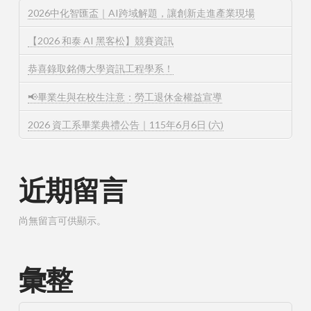
2026中化智匯盃｜AI跨域解題，讓創新走進產業現場
【2026 和泰 AI 黑客松】競賽資訊
恭喜錄取銘傳大學資訊工程學系！
📢畢業生與在校生注意：勞工退休金權益宣導
2026 資工系畢業典禮公告｜115年6月6日 (六)
近期留言
尚無留言可供顯示。
彙整