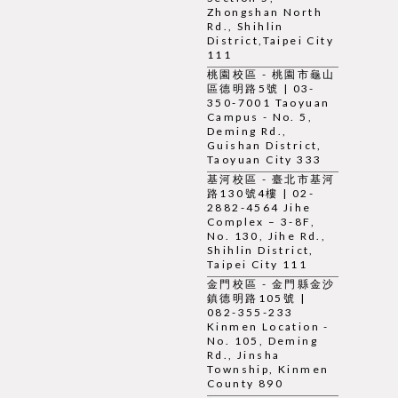
Zhongshan North
Rd., Shihlin
District,Taipei City
111
桃園校區 - 桃園市龜山
區德明路5號 | 03-
350-7001 Taoyuan
Campus - No. 5,
Deming Rd.,
Guishan District,
Taoyuan City 333
基河校區 - 臺北市基河
路130號4樓 | 02-
2882-4564 Jihe
Complex – 3-8F,
No. 130, Jihe Rd.,
Shihlin District,
Taipei City 111
金門校區 - 金門縣金沙
鎮德明路105號 |
082-355-233
Kinmen Location -
No. 105, Deming
Rd., Jinsha
Township, Kinmen
County 890