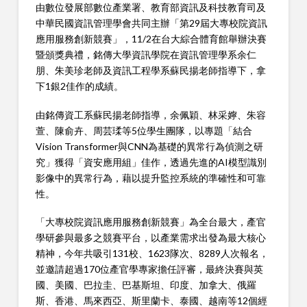
由數位發展部數位產業署、教育部資訊及科技教育司及
中華民國資訊管理學會共同主辦「第29屆大專校院資訊
應用服務創新競賽」，11/2在台大綜合體育館舉辦決賽
暨頒獎典禮，銘傳大學資訊學院在資訊管理學系余仁
朋、朱美珍老師及資訊工程學系蘇民揚老師指導下，拿
下1銀2佳作的成績。
由銘傳資工系蘇民揚老師指導，余佩穎、林采嬣、朱容
萱、陳俞卉、周芸瑈等5位學生團隊，以專題「結合
Vision Transformer與CNN為基礎的異常行為偵測之研
究」獲得「資安應用組」佳作，透過先進的AI模型識別
影像中的異常行為，藉以提升監控系統的準確性和可靠
性。
「大專校院資訊應用服務創新競賽」為全台最大，產官
學研參與最多之競賽平台，以產業需求出發為最大核心
精神，今年共吸引131校、1623隊次、8289人次報名，
並邀請超過170位產官學專家擔任評審，最終決賽與英
國、美國、巴拉圭、巴基斯坦、印度、加拿大、俄羅
斯、香港、馬來西亞、斯里蘭卡、泰國、越南等12個經