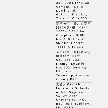
350-7001 Taoyuan
Campus - No. 5,
Deming Rd.,
Guishan District,
Taoyuan City 333
基河校區 - 臺北市基河
路130號4樓 | 02-
2882-4564 Jihe
Complex – 3-8F,
No. 130, Jihe Rd.,
Shihlin District,
Taipei City 111
金門校區 - 金門縣金沙
鎮德明路105號 |
082-355-233
Kinmen Location -
No. 105, Deming
Rd., Jinsha
Township, Kinmen
County 890
美國分校(Michigan
Location):Gilbertso
n Hall, Saginaw
Valley State
University, 7400
Bay Road, Saginaw,
MI 48710