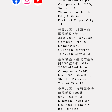
2882-4564 Taipei
Campus - No. 250,
Section 5,
Zhongshan North
Rd., Shihlin
District,Taipei City
111
桃園校區 - 桃園市龜山
區德明路5號 | 03-
350-7001 Taoyuan
Campus - No. 5,
Deming Rd.,
Guishan District,
Taoyuan City 333
基河校區 - 臺北市基河
路130號4樓 | 02-
2882-4564 Jihe
Complex – 3-8F,
No. 130, Jihe Rd.,
Shihlin District,
Taipei City 111
金門校區 - 金門縣金沙
鎮德明路105號 |
082-355-233
Kinmen Location -
No. 105, Deming
Rd., Jinsha