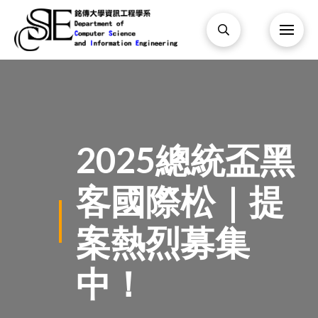
2025總統盃黑
客國際松｜提
案熱烈募集
中！