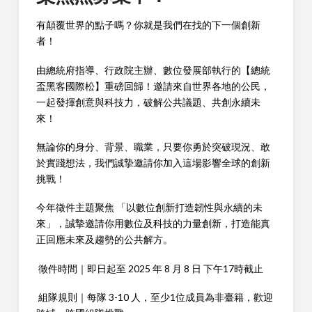
有顛覆世界的點子嗎？你就是我們在找的下一個創新
者！
由總統府指導、行政院主辦、數位發展部執行的【總統
盃黑客國際松】重磅回歸！邀請來自世界各地的公民，
一起發揮創意與科技力，破解公共議題、共創永續未
來！
無論你的身分、背景、職業，只要你勇於突破現況、敢
於實踐想法，我們誠摯邀請你加入這場影響全球的創新
挑戰！
今年徵件主題聚焦 「以數位創新打造韌性與永續的未
來」，誠摯邀請你用數位及科技的力量創新，打造能真
正回應未來及趨勢的公共解方。
徵件時間｜即日起至 2025 年 8 月 8 日 下午17時截止
組隊規則｜每隊 3-10 人，至少1位成員為非臺籍，歡迎