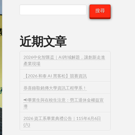
搜尋
近期文章
2026中化智匯盃｜AI跨域解題，讓創新走進
產業現場
【2026 和泰 AI 黑客松】競賽資訊
恭喜錄取銘傳大學資訊工程學系！
📢畢業生與在校生注意：勞工退休金權益宣
導
2026 資工系畢業典禮公告｜115年6月6日
(六)