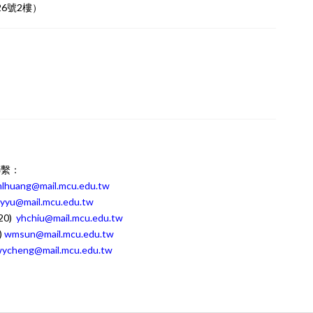
6號2樓）
聯繫：
lhuang@mail.mcu.edu.tw
yyu@mail.mcu.edu.tw
20)
yhchiu@mail.mcu.edu.tw
)
wmsun@mail.mcu.edu.tw
ycheng@mail.mcu.edu.tw