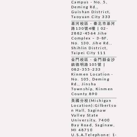
Campus - No. 5,
Deming Rd.,
Guishan District,
Taoyuan City 333
基河校區 - 臺北市基河
路130號4樓 | 02-
2882-4564 Jihe
Complex – 3-8F,
No. 130, Jihe Rd.,
Shihlin District,
Taipei City 111
金門校區 - 金門縣金沙
鎮德明路105號 |
082-355-233
Kinmen Location -
No. 105, Deming
Rd., Jinsha
Township, Kinmen
County 890
美國分校(Michigan
Location):Gilbertso
n Hall, Saginaw
Valley State
University, 7400
Bay Road, Saginaw,
MI 48710
U.S.A.Telephone: 1-