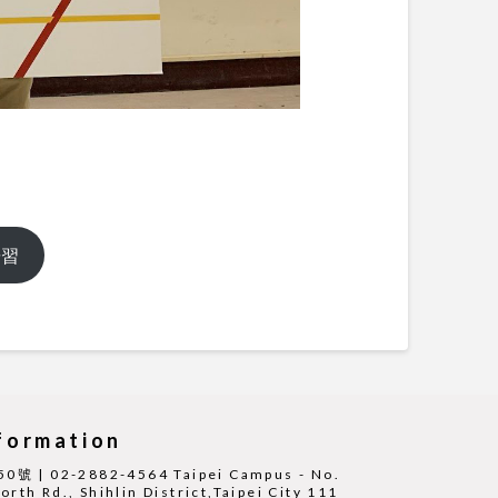
研習
ormation
 02-2882-4564 Taipei Campus - No.
rth Rd., Shihlin District,Taipei City 111