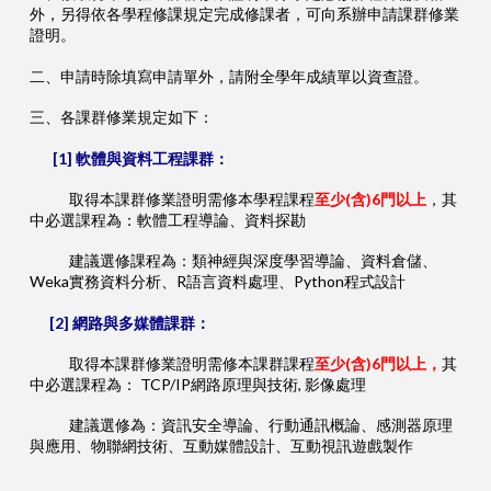
外，另得依各學程修課規定完成修課者，可向系辦申請課群修業
證明。
二、申請時除填寫申請單外，請附全學年成績單以資查證。
三、各課群修業規定如下：
[1] 軟體與資料工程課群：
取得本課群修業證明需修本學程課程
至少(含)6門以上
，其
中必選課程為：軟體工程導論、資料探勘
建議選修課程為：類神經與深度學習導論、資料倉儲、
Weka實務資料分析、R語言資料處理、Python程式設計
[2] 網路與多媒體課群：
取得本課群修業證明需修本課群課程
至少(含)6門以上，
其
中必選課程為： TCP/IP網路原理與技術, 影像處理
建議選修為：資訊安全導論、行動通訊概論、感測器原理
與應用、物聯網技術、互動媒體設計、互動視訊遊戲製作