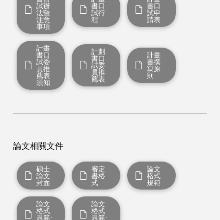
試辦
書口
書口
法暨
試行
試申
注意
程
請表
事項
計畫
計劃
書口
計畫
書口
試委
書撰
試委
員推
寫原
員推
薦表
則
薦表
須知
論文相關文件
碩士
審定
論文
論文
書格
格式
封面
式
規範
論文
論文
格式
格式
規範-
規範-