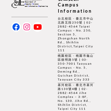
Campus
Information
台北校區 - 臺北市中山
北路五段250號 | 02-
2882-4564 Taipei
Campus - No. 250,
Section 5,
Zhongshan North
Rd., Shihlin
District,Taipei City
111
桃園校區 - 桃園市龜山
區德明路5號 | 03-
350-7001 Taoyuan
Campus - No. 5,
Deming Rd.,
Guishan District,
Taoyuan City 333
基河校區 - 臺北市基河
路130號4樓 | 02-
2882-4564 Jihe
Complex – 3-8F,
No. 130, Jihe Rd.,
Shihlin District,
Taipei City 111