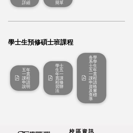
詳細
簡單
學士生預修碩士班課程
各學
系學
學士
士生
五年
生五
五年
一貫
年一
一貫
課程
貫課
課程
申請
程修
申請
說明
習辦
資格
法
及審
查標
準
校區資訊