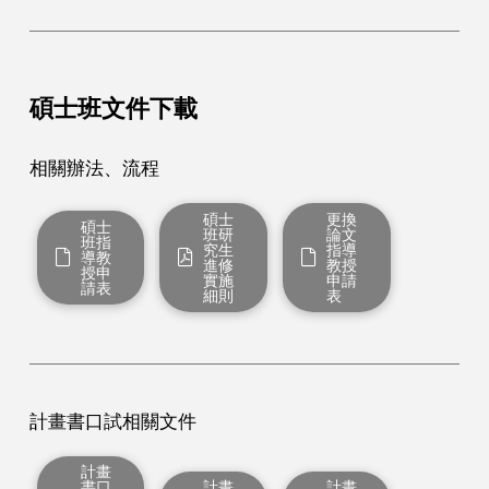
碩士班文件下載
相關辦法、流程
碩士
更換
碩士
班研
論文
班指
究生
指導
導教
進修
教授
授申
實施
申請
請表
細則
表
計畫書口試相關文件
計畫
書口
計畫
計畫