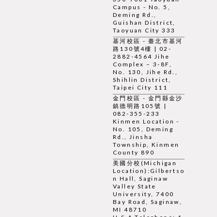
Campus - No. 5,
Deming Rd.,
Guishan District,
Taoyuan City 333
基河校區 - 臺北市基河
路130號4樓 | 02-
2882-4564 Jihe
Complex – 3-8F,
No. 130, Jihe Rd.,
Shihlin District,
Taipei City 111
金門校區 - 金門縣金沙
鎮德明路105號 |
082-355-233
Kinmen Location -
No. 105, Deming
Rd., Jinsha
Township, Kinmen
County 890
美國分校(Michigan
Location):Gilbertso
n Hall, Saginaw
Valley State
University, 7400
Bay Road, Saginaw,
MI 48710