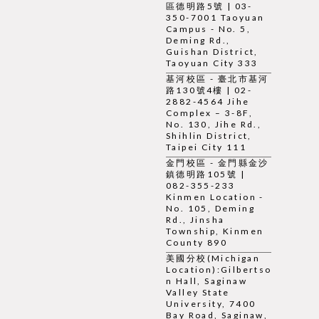
區德明路5號 | 03-
350-7001 Taoyuan
Campus - No. 5,
Deming Rd.,
Guishan District,
Taoyuan City 333
基河校區 - 臺北市基河
路130號4樓 | 02-
2882-4564 Jihe
Complex – 3-8F,
No. 130, Jihe Rd.,
Shihlin District,
Taipei City 111
金門校區 - 金門縣金沙
鎮德明路105號 |
082-355-233
Kinmen Location -
No. 105, Deming
Rd., Jinsha
Township, Kinmen
County 890
美國分校(Michigan
Location):Gilbertso
n Hall, Saginaw
Valley State
University, 7400
Bay Road, Saginaw,