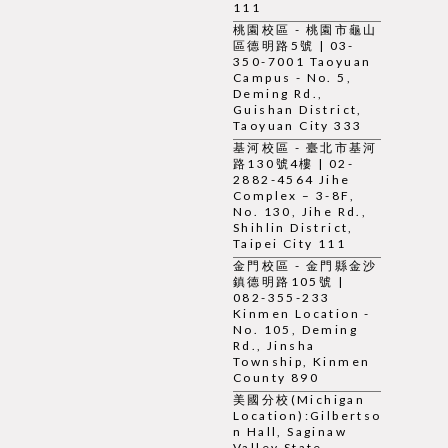
111
桃園校區 - 桃園市龜山
區德明路5號 | 03-
350-7001 Taoyuan
Campus - No. 5,
Deming Rd.,
Guishan District,
Taoyuan City 333
基河校區 - 臺北市基河
路130號4樓 | 02-
2882-4564 Jihe
Complex – 3-8F,
No. 130, Jihe Rd.,
Shihlin District,
Taipei City 111
金門校區 - 金門縣金沙
鎮德明路105號 |
082-355-233
Kinmen Location -
No. 105, Deming
Rd., Jinsha
Township, Kinmen
County 890
美國分校(Michigan
Location):Gilbertso
n Hall, Saginaw
Valley State