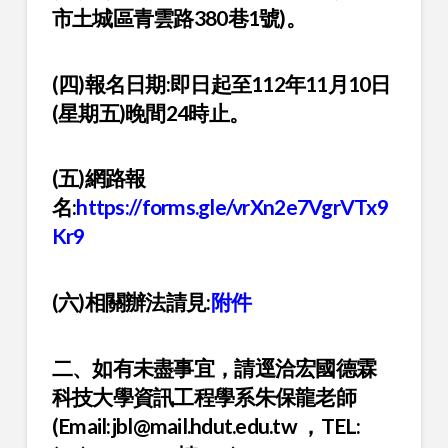
市土城區青雲路380巷1號)。
(四)報名日期:即日起至112年11月10日
(星期五)晚間24時止。
(五)網路報
名:
https://forms.gle/vrXn2e7VgrVTx9
Kr9
(六)相關辦法請見:
附件
二、如有未盡事宜，請逕洽宏國德霖
科技大學資訊工程學系朱保龍老師
(Email:jbl@mail.hdut.edu.tw ，TEL: