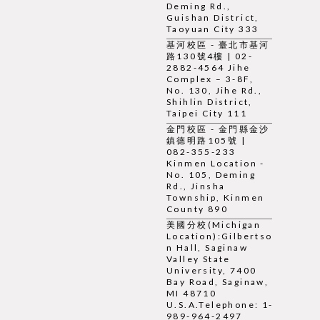
Deming Rd.,
Guishan District,
Taoyuan City 333
基河校區 - 臺北市基河
路130號4樓 | 02-
2882-4564 Jihe
Complex – 3-8F,
No. 130, Jihe Rd.,
Shihlin District,
Taipei City 111
金門校區 - 金門縣金沙
鎮德明路105號 |
082-355-233
Kinmen Location -
No. 105, Deming
Rd., Jinsha
Township, Kinmen
County 890
美國分校(Michigan
Location):Gilbertso
n Hall, Saginaw
Valley State
University, 7400
Bay Road, Saginaw,
MI 48710
U.S.A.Telephone: 1-
989-964-2497