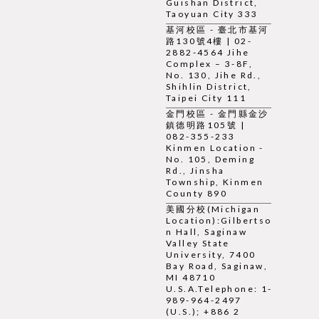
Guishan District,
Taoyuan City 333
基河校區 - 臺北市基河
路130號4樓 | 02-
2882-4564 Jihe
Complex – 3-8F,
No. 130, Jihe Rd.,
Shihlin District,
Taipei City 111
金門校區 - 金門縣金沙
鎮德明路105號 |
082-355-233
Kinmen Location -
No. 105, Deming
Rd., Jinsha
Township, Kinmen
County 890
美國分校(Michigan
Location):Gilbertso
n Hall, Saginaw
Valley State
University, 7400
Bay Road, Saginaw,
MI 48710
U.S.A.Telephone: 1-
989-964-2497
(U.S.); +886 2