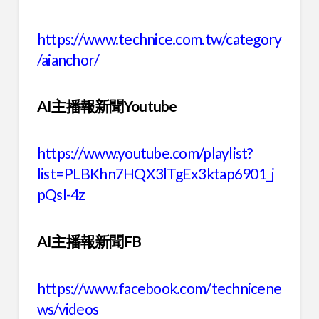
https://www.technice.com.tw/category
/aianchor/
AI
主播報新聞
Youtube
https://www.youtube.com/playlist?
list=PLBKhn7HQX3lTgEx3ktap6901_j
pQsl-4z
AI
主播報新聞
FB
https://www.facebook.com/technicene
ws/videos