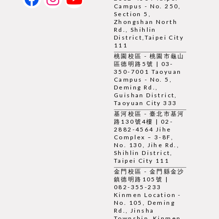
Campus - No. 250,
Section 5,
Zhongshan North
Rd., Shihlin
District,Taipei City
111
桃園校區 - 桃園市龜山
區德明路5號 | 03-
350-7001 Taoyuan
Campus - No. 5,
Deming Rd.,
Guishan District,
Taoyuan City 333
基河校區 - 臺北市基河
路130號4樓 | 02-
2882-4564 Jihe
Complex – 3-8F,
No. 130, Jihe Rd.,
Shihlin District,
Taipei City 111
金門校區 - 金門縣金沙
鎮德明路105號 |
082-355-233
Kinmen Location -
No. 105, Deming
Rd., Jinsha
Township, Kinmen