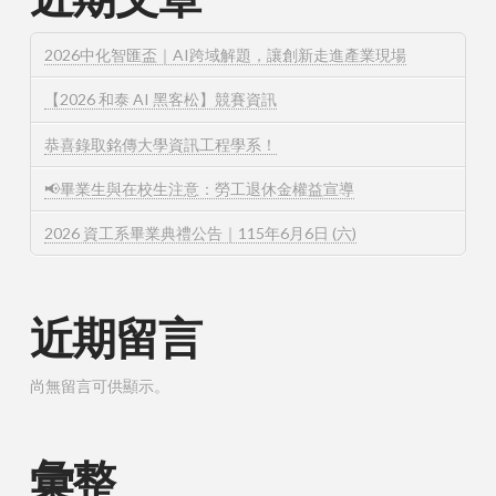
2026中化智匯盃｜AI跨域解題，讓創新走進產業現場
【2026 和泰 AI 黑客松】競賽資訊
恭喜錄取銘傳大學資訊工程學系！
📢畢業生與在校生注意：勞工退休金權益宣導
2026 資工系畢業典禮公告｜115年6月6日 (六)
近期留言
尚無留言可供顯示。
彙整