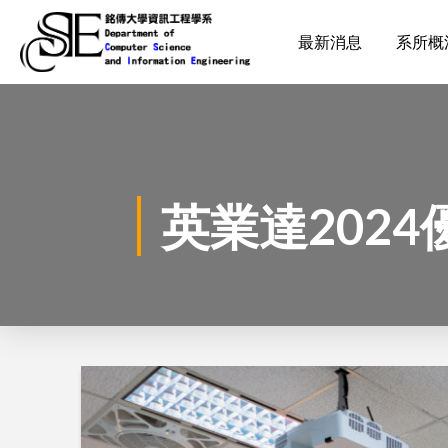
最新消息
系所概
英業達202