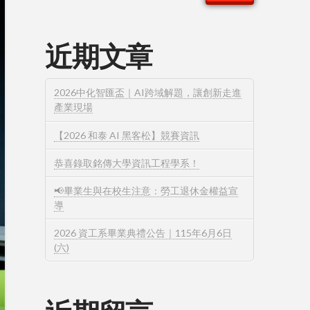
近期文章
2026中化智匯盃｜AI跨域解題，讓創新走進
產業現場
【2026 和泰 AI 黑客松】競賽資訊
恭喜錄取銘傳大學資訊工程學系！
📢畢業生與在校生注意：勞工退休金權益宣
導
2026 資工系畢業典禮公告｜115年6月6日
(六)