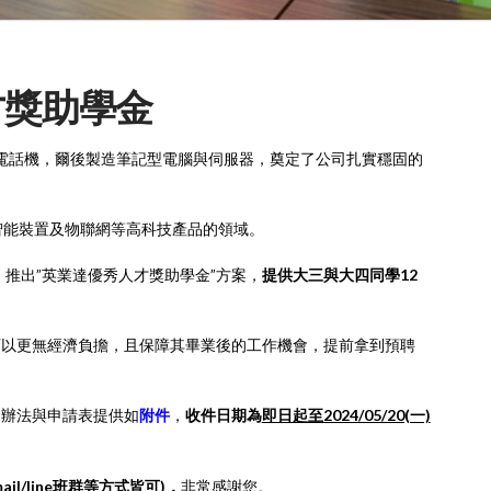
才獎助學金
、電話機，爾後製造筆記型電腦與伺服器，奠定了公司扎實穩固的
智能裝置及物聯網等高科技產品的領域。
，推出”英業達優秀人才獎助學金”方案，
提供大三與大四同學12
可以更無經濟負擔，且保障其畢業後的工作機會，提前拿到預聘
細辦法與申請表提供如
附件
，
收件日期為
即日起至2024/05/20(一)
l/line班群等方式皆可)
，
非常感謝您。