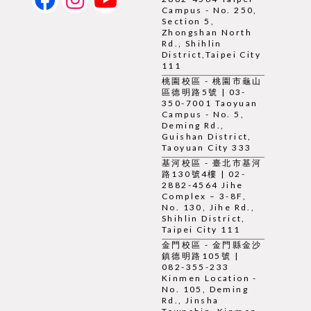
Campus - No. 250,
Section 5,
Zhongshan North
Rd., Shihlin
District,Taipei City
111
桃園校區 - 桃園市龜山
區德明路5號 | 03-
350-7001 Taoyuan
Campus - No. 5,
Deming Rd.,
Guishan District,
Taoyuan City 333
基河校區 - 臺北市基河
路130號4樓 | 02-
2882-4564 Jihe
Complex – 3-8F,
No. 130, Jihe Rd.,
Shihlin District,
Taipei City 111
金門校區 - 金門縣金沙
鎮德明路105號 |
082-355-233
Kinmen Location -
No. 105, Deming
Rd., Jinsha