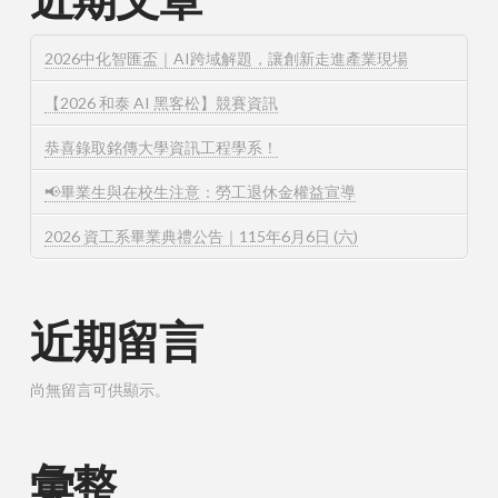
2026中化智匯盃｜AI跨域解題，讓創新走進產業現場
【2026 和泰 AI 黑客松】競賽資訊
恭喜錄取銘傳大學資訊工程學系！
📢畢業生與在校生注意：勞工退休金權益宣導
2026 資工系畢業典禮公告｜115年6月6日 (六)
近期留言
尚無留言可供顯示。
彙整