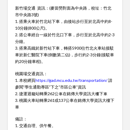
新竹場交通 資訊：(麥當勞對面為中央路，校址：竹北
市中央路3號)
1. 搭乘火車於竹北站下車，由後站步行至於北高中約8-
10分鐘(800公尺)。
2. 搭公車經台一線於竹北口下車，步行至於北高中約2-3
分鐘。
3. 搭乘高鐵於新竹站下車，轉搭5900往竹北火車站接駁
車於新仁醫院下車(倒數第二佔)，步行約2-3分鐘(接駁車
約20分鐘車程)。
桃園場交通資訊：
1. 本校網頁
https://gad.mcu.edu.tw/transportation/
請
參閱”學生通勤專區”下之”市區公車”資訊
2. 捷運迴龍站轉乘262公車在銘傳大學資訊大樓下車
3. 桃園火車站轉乘261或137公車在銘傳大學資訊大樓下
車
備註：
1. 交通自理、供午餐。