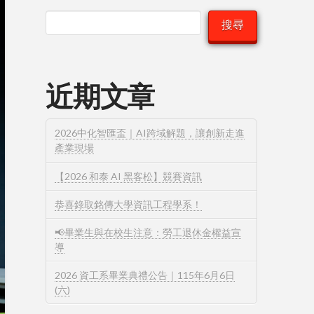
搜尋
近期文章
2026中化智匯盃｜AI跨域解題，讓創新走進
產業現場
【2026 和泰 AI 黑客松】競賽資訊
恭喜錄取銘傳大學資訊工程學系！
📢畢業生與在校生注意：勞工退休金權益宣
導
2026 資工系畢業典禮公告｜115年6月6日
(六)