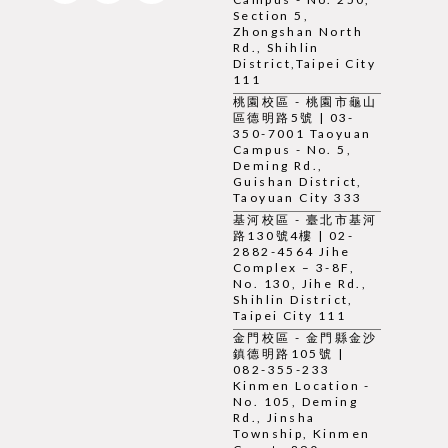
Section 5,
Zhongshan North
Rd., Shihlin
District,Taipei City
111
桃園校區 - 桃園市龜山
區德明路5號 | 03-
350-7001 Taoyuan
Campus - No. 5,
Deming Rd.,
Guishan District,
Taoyuan City 333
基河校區 - 臺北市基河
路130號4樓 | 02-
2882-4564 Jihe
Complex – 3-8F,
No. 130, Jihe Rd.,
Shihlin District,
Taipei City 111
金門校區 - 金門縣金沙
鎮德明路105號 |
082-355-233
Kinmen Location -
No. 105, Deming
Rd., Jinsha
Township, Kinmen