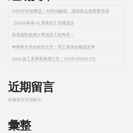
2026中化智匯盃｜AI跨域解題，讓創新走進產業現場
【2026 和泰 AI 黑客松】競賽資訊
恭喜錄取銘傳大學資訊工程學系！
📢畢業生與在校生注意：勞工退休金權益宣導
2026 資工系畢業典禮公告｜115年6月6日 (六)
近期留言
尚無留言可供顯示。
彙整