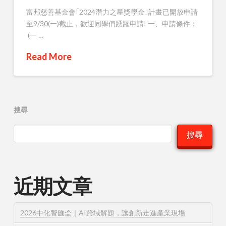
富邦慈善基金會｢2024潛力之星獎學金｣計畫已開放申請
至9/30(一)截止，歡迎同學們踴躍申請! 一、申請條件：
(一 …
Read More
搜尋
搜尋
近期文章
2026中化智匯盃｜AI跨域解題，讓創新走進產業現場