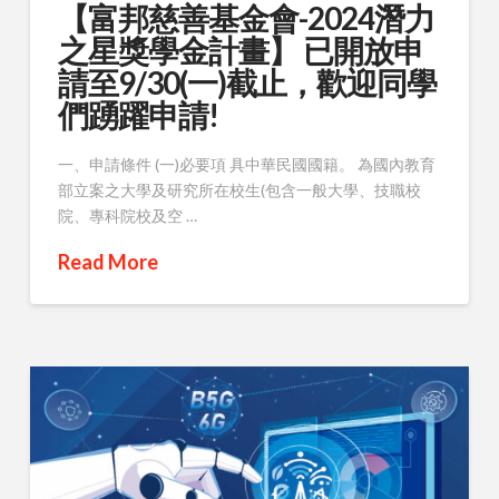
【富邦慈善基金會-2024潛力
之星獎學金計畫】 已開放申
請至9/30(一)截止，歡迎同學
們踴躍申請!
一、申請條件 (一)必要項 具中華民國國籍。 為國內教育
部立案之大學及研究所在校生(包含一般大學、技職校
院、專科院校及空 …
Read More