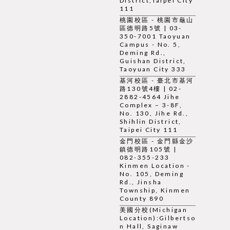
District,Taipei City
111
桃園校區 - 桃園市龜山
區德明路5號 | 03-
350-7001 Taoyuan
Campus - No. 5,
Deming Rd.,
Guishan District,
Taoyuan City 333
基河校區 - 臺北市基河
路130號4樓 | 02-
2882-4564 Jihe
Complex – 3-8F,
No. 130, Jihe Rd.,
Shihlin District,
Taipei City 111
金門校區 - 金門縣金沙
鎮德明路105號 |
082-355-233
Kinmen Location -
No. 105, Deming
Rd., Jinsha
Township, Kinmen
County 890
美國分校(Michigan
Location):Gilbertso
n Hall, Saginaw