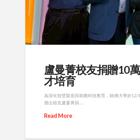
盧曼菁校友捐贈10
才培育
為深化智慧製造與前瞻科技教育，銘傳大學於12
傑出校友盧蔓菁捐 …
Read More