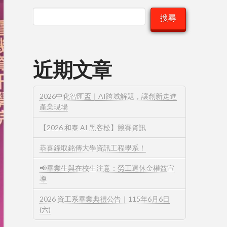
搜尋
近期文章
2026中化智匯盃｜AI跨域解題，讓創新走進
產業現場
【2026 和泰 AI 黑客松】競賽資訊
恭喜錄取銘傳大學資訊工程學系！
📢畢業生與在校生注意：勞工退休金權益宣
導
2026 資工系畢業典禮公告｜115年6月6日
(六)