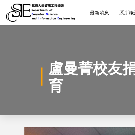
最新消息
系所概
盧曼菁校友捐
育