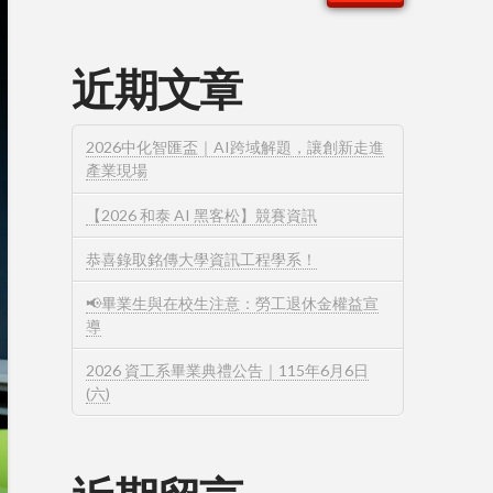
近期文章
2026中化智匯盃｜AI跨域解題，讓創新走進
產業現場
【2026 和泰 AI 黑客松】競賽資訊
恭喜錄取銘傳大學資訊工程學系！
📢畢業生與在校生注意：勞工退休金權益宣
導
2026 資工系畢業典禮公告｜115年6月6日
(六)