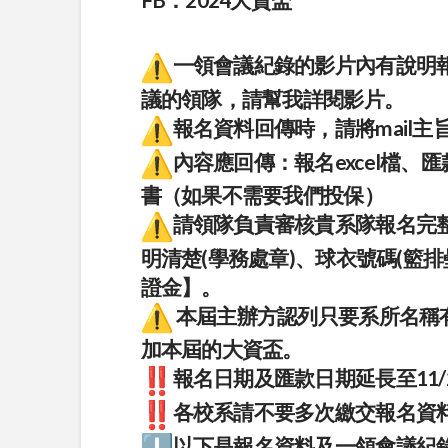
一領會議紀錄的影片內有說明報
議的領隊，請幫我詳閱影片。
報名資料回傳時，請將mail
內容應回傳：報名excel檔
書（如果不需要我們投保）
請領隊負責審核貴系隊報名完
明清楚(學務處章)、球衣號碼(籃
證金】。
本屆主辦方認列只要系所名稱有
加本屆的大資盃。
報名日期及匯款日期延長至11/
各校系請不要多次繳交報名資
以下是報名資料及一領會議紀