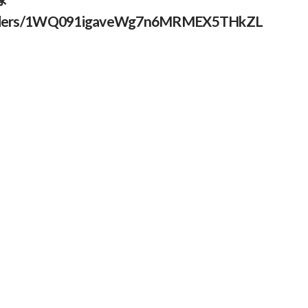
e/folders/1WQ091igaveWg7n6MRMEX5THkZL