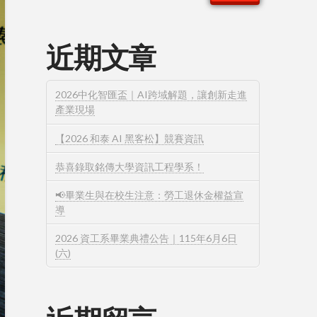
近期文章
2026中化智匯盃｜AI跨域解題，讓創新走進
產業現場
【2026 和泰 AI 黑客松】競賽資訊
恭喜錄取銘傳大學資訊工程學系！
📢畢業生與在校生注意：勞工退休金權益宣
導
2026 資工系畢業典禮公告｜115年6月6日
(六)