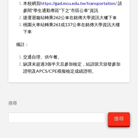
本校網頁
https://gad.mcu.edu.tw/transportation/
請
參閱”學生通勤專區”下之”市區公車”資訊
捷運迴龍站轉乘262公車在銘傳大學資訊大樓下車
桃園火車站轉乘261或137公車在銘傳大學資訊大樓
下車
備註：
交通自理、供午餐。
缺課未超過3個半天且參加檢定，結訓當天頒發參加
證明及APCS/CPE模擬檢定成績證明。
搜尋
搜尋