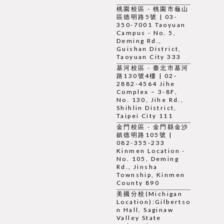
桃園校區 - 桃園市龜山
區德明路5號 | 03-
350-7001 Taoyuan
Campus - No. 5,
Deming Rd.,
Guishan District,
Taoyuan City 333
基河校區 - 臺北市基河
路130號4樓 | 02-
2882-4564 Jihe
Complex – 3-8F,
No. 130, Jihe Rd.,
Shihlin District,
Taipei City 111
金門校區 - 金門縣金沙
鎮德明路105號 |
082-355-233
Kinmen Location -
No. 105, Deming
Rd., Jinsha
Township, Kinmen
County 890
美國分校(Michigan
Location):Gilbertso
n Hall, Saginaw
Valley State